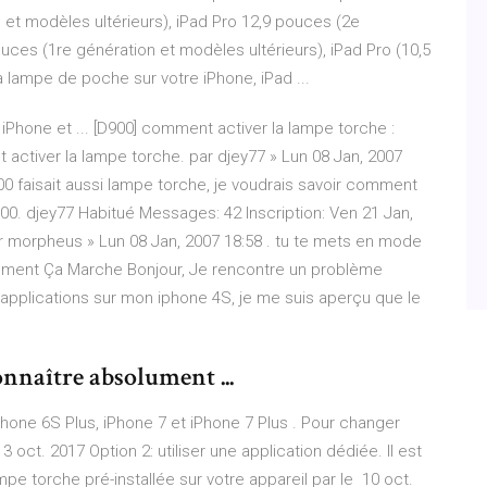
 et modèles ultérieurs), iPad Pro 12,9 pouces (2e
uces (1re génération et modèles ultérieurs), iPad Pro (10,5
la lampe de poche sur votre iPhone, iPad ...
Phone et ... [D900] comment activer la lampe torche :
activer la lampe torche. par djey77 » Lun 08 Jan, 2007
d900 faisait aussi lampe torche, je voudrais savoir comment
600. djey77 Habitué Messages: 42 Inscription: Ven 21 Jan,
ar morpheus » Lun 08 Jan, 2007 18:58 . tu te mets en mode
mment Ça Marche Bonjour, Je rencontre un problème
 applications sur mon iphone 4S, je me suis aperçu que le
onnaître absolument ...
Phone 6S Plus, iPhone 7 et iPhone 7 Plus . Pour changer
3 oct. 2017 Option 2: utiliser une application dédiée. Il est
mpe torche pré-installée sur votre appareil par le 10 oct.