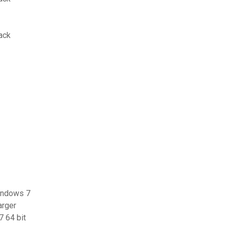
ack
windows 7
arger
7 64 bit