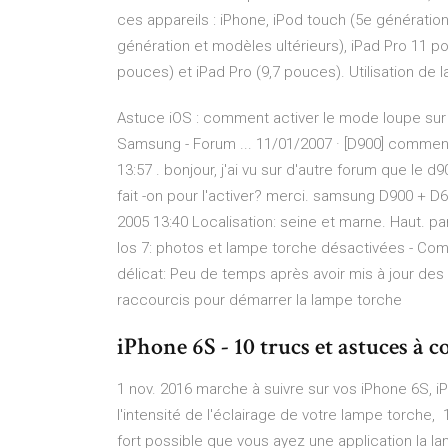
ces appareils : iPhone, iPod touch (5e génération
génération et modèles ultérieurs), iPad Pro 11 po
pouces) et iPad Pro (9,7 pouces). Utilisation de 
Astuce iOS : comment activer le mode loupe sur i
Samsung - Forum ... 11/01/2007 · [D900] comment 
13:57 . bonjour, j'ai vu sur d'autre forum que le 
fait -on pour l'activer? merci. samsung D900 + D
2005 13:40 Localisation: seine et marne. Haut. p
Ios 7: photos et lampe torche désactivées - Co
délicat: Peu de temps après avoir mis à jour des
raccourcis pour démarrer la lampe torche
iPhone 6S - 10 trucs et astuces à c
1 nov. 2016 marche à suivre sur vos iPhone 6S, i
l'intensité de l'éclairage de votre lampe torche, 1
fort possible que vous ayez une application la la