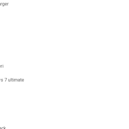
arger
ri
s 7 ultimate
ack