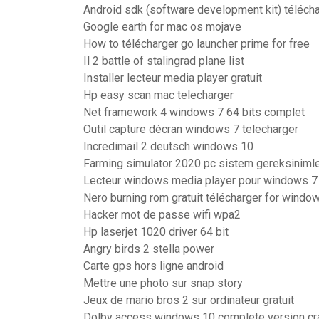
Android sdk (software development kit) téléch
Google earth for mac os mojave
How to télécharger go launcher prime for free
Il 2 battle of stalingrad plane list
Installer lecteur media player gratuit
Hp easy scan mac telecharger
Net framework 4 windows 7 64 bits complet
Outil capture décran windows 7 telecharger
Incredimail 2 deutsch windows 10
Farming simulator 2020 pc sistem gereksinimle
Lecteur windows media player pour windows 7
Nero burning rom gratuit télécharger for window
Hacker mot de passe wifi wpa2
Hp laserjet 1020 driver 64 bit
Angry birds 2 stella power
Carte gps hors ligne android
Mettre une photo sur snap story
Jeux de mario bros 2 sur ordinateur gratuit
Dolby access windows 10 complete version cr