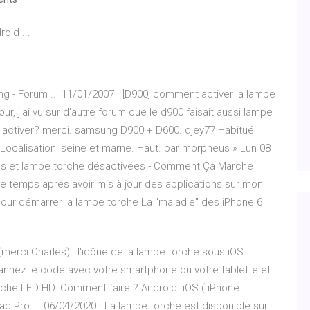
oid ...
g - Forum ... 11/01/2007 · [D900] comment activer la lampe
ur, j'ai vu sur d'autre forum que le d900 faisait aussi lampe
 l'activer? merci. samsung D900 + D600. djey77 Habitué
 Localisation: seine et marne. Haut. par morpheus » Lun 08
otos et lampe torche désactivées - Comment Ça Marche
de temps après avoir mis à jour des applications sur mon
pour démarrer la lampe torche La "maladie" des iPhone 6
 (merci Charles) : l'icône de la lampe torche sous iOS
nnez le code avec votre smartphone ou votre tablette et
rche LED HD. Comment faire ? Android. iOS ( iPhone
Pad Pro ... 06/04/2020 · La lampe torche est disponible sur