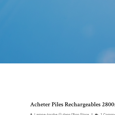
Acheter Piles Rechargeables 280
‎Lampe-torche Ⓞ dans l’App Store
1 Comme