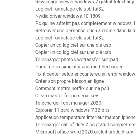
Raw image viewer windows 7 gratuit télécharg
Logiciel formatage clé usb fat32
Nvidia driver windows 10 1809
Pc qui ne séteint pas completement windows 
Retrouver une personne quon a croisé dans la r
Logiciel formatage clé usb fat32
Copier un cd logiciel sur une clé usb
Copier un cd logiciel sur une clé usb
Telecharger photos wetransfer sur ipad
Paris metro simulator android télécharger
Fix it center setup encountered an error windo
Créer son propre blason en ligne
Comment mettre netflix sur ma ps3
Clean master for pc serial key
Telecharger foot manager 2020
Explorer 11 para windows 7 32 bits
Application temperature interieur maison iphon
Telecharger call of duty 2 pc gratuit complet so
Microsoft office word 2020 gratuit product key