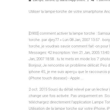
Utiliser la lampe-torche de votre smartphone Andr
[D900] comment activer la lampe torche : Samsun
torche. par djey77 » Lun 08 Jan, 2007 13:57 . bonjo
torche, je voudrais savoir comment fait -on pour
Messages: 42 Inscription: Ven 21 Jan, 2005 13:40
Jan, 2007 18:58 . tu te mets en mode Ios 7: ph
Bonjour, Je rencontre un problème délicat: Peu 
iphone 4S, je me suis aperçu que le raccourcis 
(iPhone touch disease) - Apple ...
2 oct. 2015 Souci du détail relevé par un lecteur
change une fois activée. Pas uniquement en Sca
téléchargez directement l'application Lampe To
Utilisation de la lampe torche sur votre iPhone, i