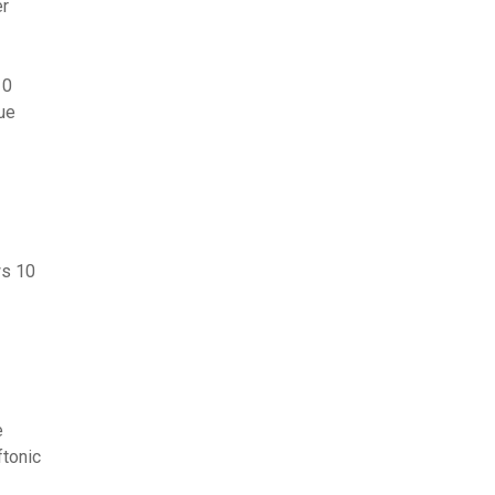
er
10
ue
ws 10
e
ftonic