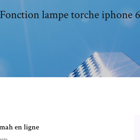
Fonction lampe torche iphone 
0mah en ligne
nts